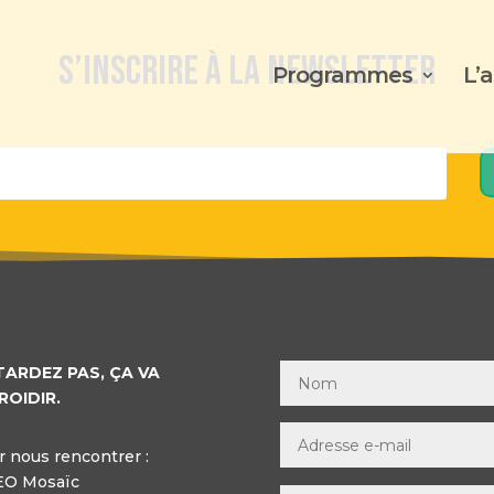
S’inscrire à la newsletter
Programmes
L’
TARDEZ PAS, ÇA VA
ROIDIR.
 nous rencontrer :
EO Mosaïc