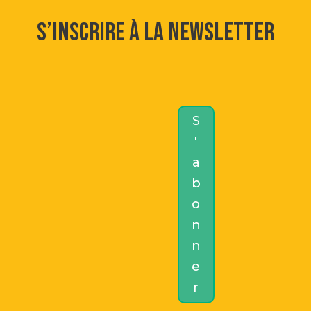
S’inscrire à la newsletter
S
'
a
b
o
n
n
e
r