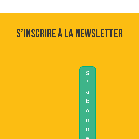
S’inscrire à la newsletter
S
'
a
b
o
n
n
e