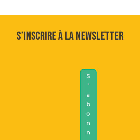
S’inscrire à la newsletter
S
'
a
b
o
n
n