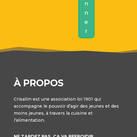
n
n
e
r
À PROPOS
Crisalim est une association loi 1901 qui
accompagne le pouvoir d’agir des jeunes et des
moins jeunes, à travers la cuisine et
l’alimentation.
NE TARDEZ PAS, ÇA VA REFROIDIR.