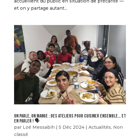
accueillent du public en situation de précarité —
et on y partage autant...
On parle, on mange : des ateliers pour cuisiner ensemble… et
en parler ! 🗣️
par
Loé Messabih
|
5 Déc 2024
|
Actualités
,
Non
classé