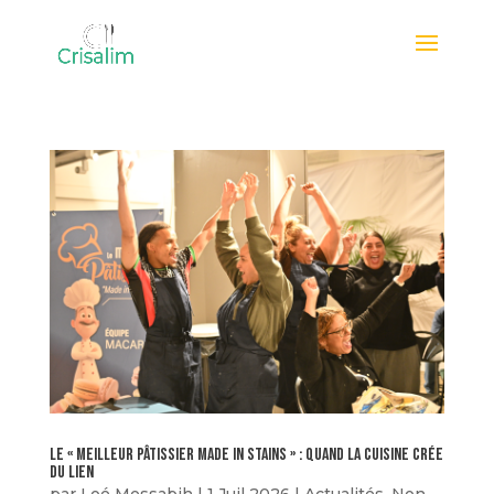
Le « Meilleur Pâtissier Made in Stains » : quand la cuisine crée
du lien
par
Loé Messabih
|
1 Juil 2026
|
Actualités
,
Non