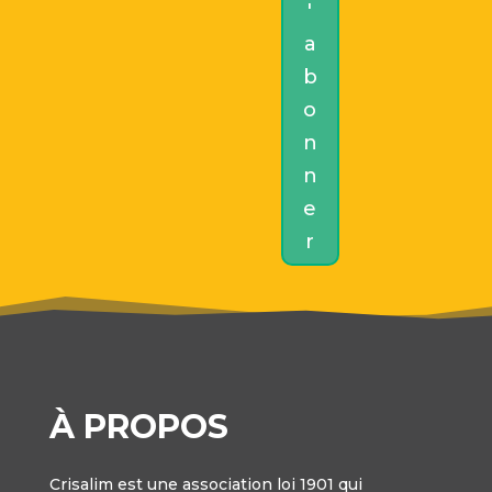
'
a
b
o
n
n
e
r
À PROPOS
Crisalim est une association loi 1901 qui