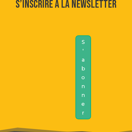
S’inscrire à la newsletter
S
'
a
b
o
n
n
e
r