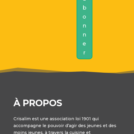
b
o
n
n
e
r
À PROPOS
Crisalim est une association loi 1901 qui
accompagne le pouvoir d’agir des jeunes et des
moins jeunes, à travers la cuisine et