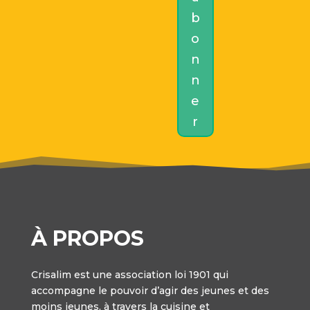
b
o
n
n
e
r
À PROPOS
Crisalim est une association loi 1901 qui
accompagne le pouvoir d’agir des jeunes et des
moins jeunes, à travers la cuisine et